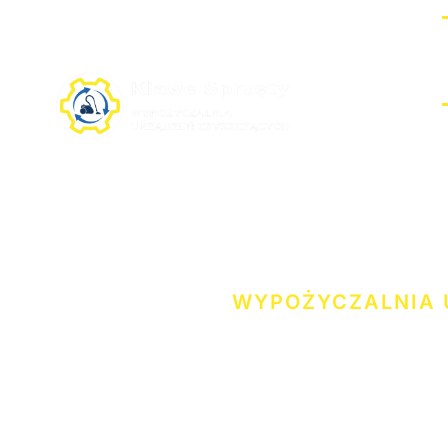
Przejdź
do
treści
WYPOŻYCZALNIA 
KLAWE