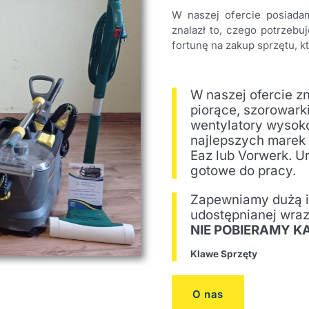
W naszej ofercie posiada
znalazł to, czego potrzebu
fortunę na zakup sprzętu, k
W naszej ofercie z
piorące, szorowar
wentylatory wysoko
najlepszych marek 
Eaz lub Vorwerk. U
gotowe do pracy.
Zapewniamy dużą il
udostępnianej wra
NIE POBIERAMY K
Klawe Sprzęty
O nas