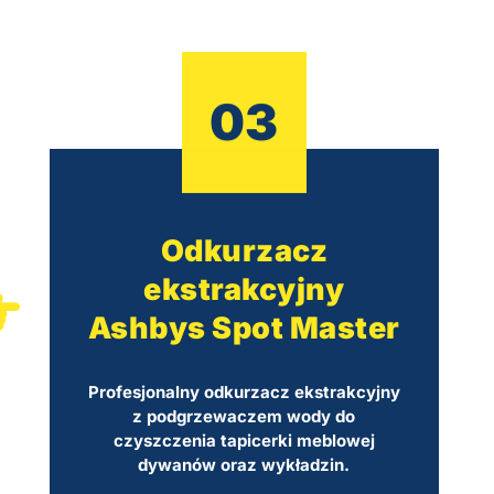
03
Odkurzacz
ekstrakcyjny
Ashbys Spot Master
Profesjonalny odkurzacz ekstrakcyjny
z podgrzewaczem wody do
czyszczenia tapicerki meblowej
dywanów oraz wykładzin.