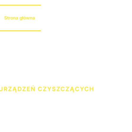
Strona główna
O nas
Oferta
Cennik
Gal
Kontakt
URZĄDZEŃ CZYSZCZĄCYCH
 SPRZĘTY