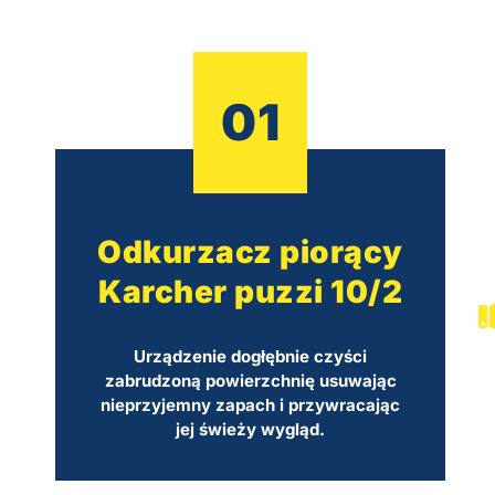
01
Odkurzacz piorący
Karcher puzzi 10/2
Urządzenie dogłębnie czyści
zabrudzoną powierzchnię usuwając
nieprzyjemny zapach i przywracając
jej świeży wygląd.