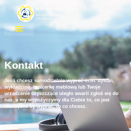
Przejdź
do
treści
Kontakt
Jeśli chcesz samodzielnie wyprać m.in. dywan,
wykładzinę, tapicerkę meblową lub Twoje
urządzenie czyszczące uległo awarii zgłoś się do
nas, a my wypożyczymy dla Ciebie to, co jest
niezbędne by wyprać, to co chcesz.