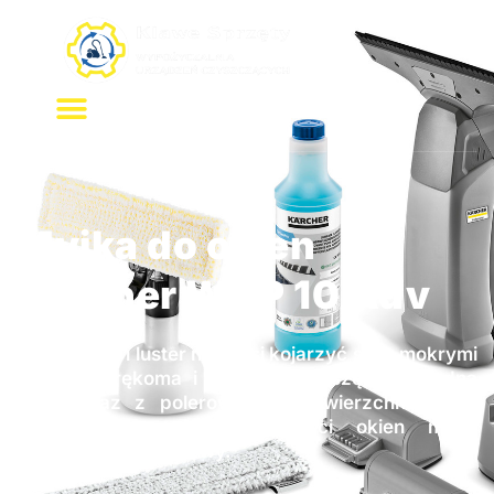
Przejdź
do
treści
Myjka do okien
Karcher WVP 10 Adv
Mycie szyb i luster nie musi kojarzyć się z mokrymi
brudnymi rękoma i ociekającą wszędzie brudną
wodą oraz z polerowaniem powierzchni, która
szczególnie w większej ilości okien może
przyprawić o ból głowy.