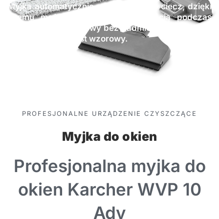
Myjka automatycznie zasysa brudną ciecz, dzięki
czemu można się cieszyć czystością podczas
pracy a efekt końcowy bez nadmiernego wysiłku i
zdenerwowania jest wzorowy.
PROFESJONALNE URZĄDZENIE CZYSZCZĄCE
Myjka do okien
Profesjonalna myjka do
okien Karcher WVP 10
Adv